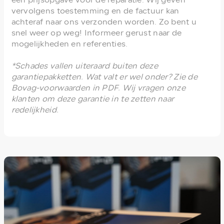
een prijsopgave voor de reparatie. Wij geven
vervolgens toestemming en de factuur kan
achteraf naar ons verzonden worden. Zo bent u
snel weer op weg! Informeer gerust naar de
mogelijkheden en referenties.
*Schades vallen uiteraard buiten deze
garantiepakketten. Wat valt er wel onder? Zie de
Bovag-voorwaarden in PDF. Wij vragen onze
klanten om deze garantie in te zetten naar
redelijkheid.