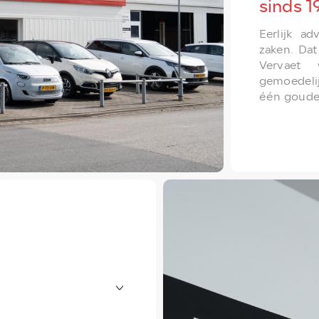
sinds 1
Eerlijk a
zaken. Dat
Vervaet
gemoedelij
één gouden