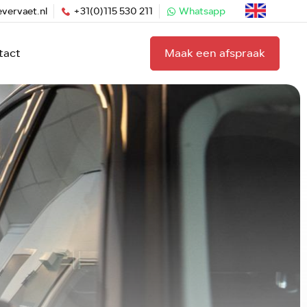
vervaet.nl
+31(0)115 530 211
Whatsapp
tact
Maak een afspraak