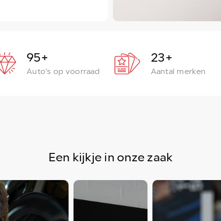
95
+
23
+
Auto’s op voorraad
Aantal merken
Een kijkje in onze zaak