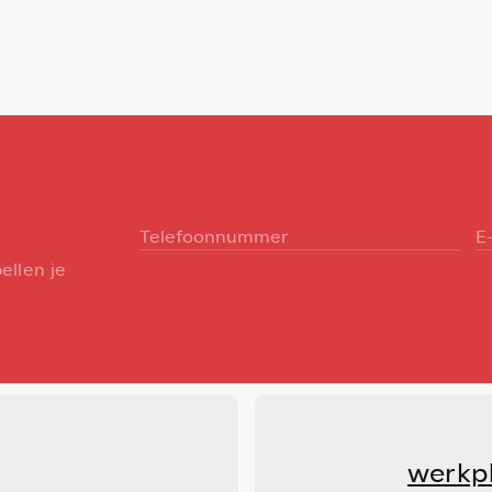
ellen je
werkp