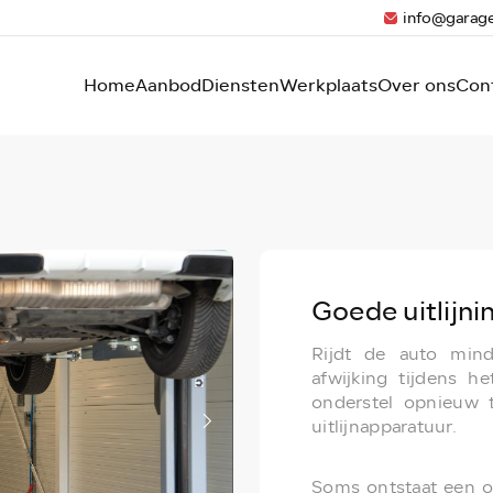
info@garage
Home
Aanbod
Diensten
Werkplaats
Over ons
Con
Goede uitlijn
Rijdt de auto mind
afwijking tijdens 
onderstel opnieuw 
uitlijnapparatuur.
Soms ontstaat een o