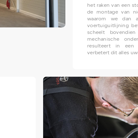
het raken van een st
de montage van ni
waarom we dan alt
voertuiguitlijning b
scheelt bovendien
mechanische onde
resulteert in een 
verbetert dit alles uw