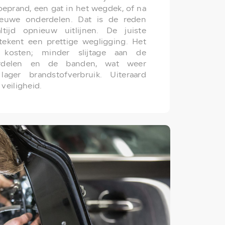
oeprand, een gat in het wegdek, of na
euwe onderdelen. Dat is de reden
ijd opnieuw uitlijnen. De juiste
etekent een prettige wegligging. Het
 kosten; minder slijtage aan de
rdelen en de banden, wat weer
lager brandstofverbruik. Uiteraard
 veiligheid.