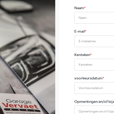
Naam
*
E-mail
*
Kenteken
*
voorkeursdatum
*
Opmerkingen en/of bi