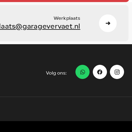
Werkplaats
laats@garagevervaet.nl
Volg ons: