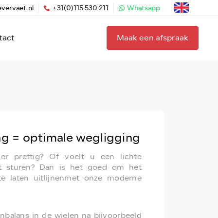
vervaet.nl
+31(0)115 530 211
Whatsapp
tact
Maak een afspraak
ing = optimale wegligging
er prettig? Of voelt u een lichte
het sturen? Dan is het goed om het
te laten uitlijnenmet onze moderne
nbalans in de wielen na bijvoorbeeld