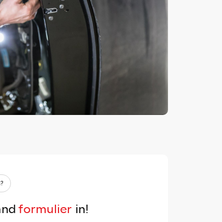
n?
and
formulier
in!