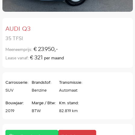
AUDI Q3
35 TFSI
€ 23.950,-
Meeneemprijs:
€ 321
Lease vanaf:
per maand
Carrosserie:
Brandstof:
Transmissie:
SUV
Benzine
Automaat
Bouwjaar:
Marge / Btw:
Km. stand:
2019
BTW
82.819 km