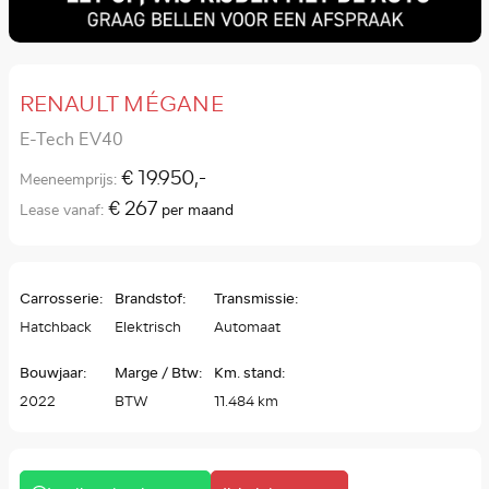
RENAULT MÉGANE
E-Tech EV40
€ 19.950,-
Meeneemprijs:
€ 267
Lease vanaf:
per maand
Carrosserie:
Brandstof:
Transmissie:
Hatchback
Elektrisch
Automaat
Bouwjaar:
Marge / Btw:
Km. stand:
2022
BTW
11.484 km