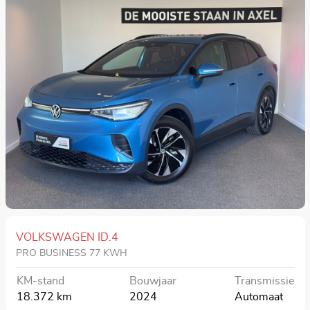
VOLKSWAGEN ID.4
PRO BUSINESS 77 KWH
KM-stand
Bouwjaar
Transmissie
18.372 km
2024
Automaat