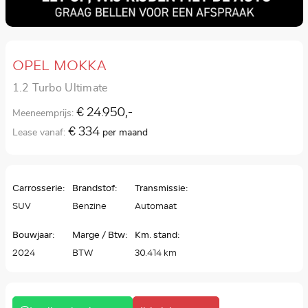
OPEL MOKKA
1.2 Turbo Ultimate
€ 24.950,-
Meeneemprijs:
€ 334
Lease vanaf:
per maand
Carrosserie:
Brandstof:
Transmissie:
SUV
Benzine
Automaat
Bouwjaar:
Marge / Btw:
Km. stand:
2024
BTW
30.414 km